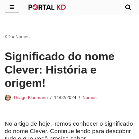
Pular
para
o
KD
»
Nomes
conteúdo
Significado do nome
Clever: História e
origem!
Thiago Klaumann
14/02/2024
Nomes
No artigo de hoje, iremos conhecer o significado
do nome Clever. Continue lendo para descobrir
tudo o que você precisa saber.