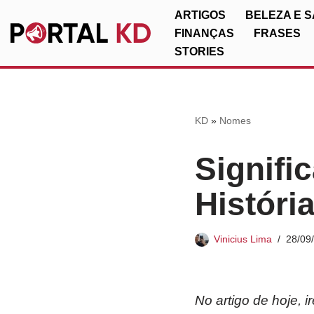
ARTIGOS
BELEZA E 
FINANÇAS
FRASES
Pular
STORIES
para
o
conteúdo
KD
»
Nomes
Signifi
Históri
Vinicius Lima
28/09
No artigo de hoje, 