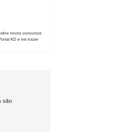
sobre novos concursos
tal KD e irei trazer
s são