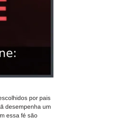
scolhidos por pais
ristã desempenha um
tem essa fé são