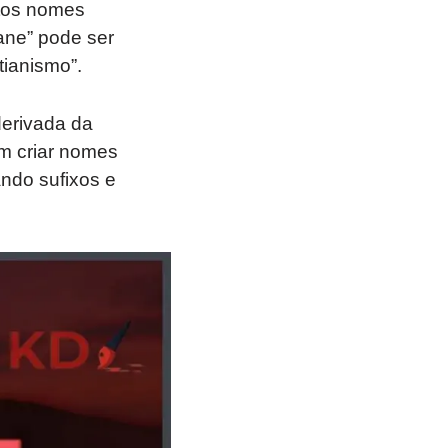
itos nomes
ane” pode ser
tianismo”.
derivada da
m criar nomes
ando sufixos e