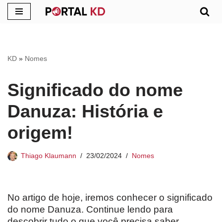
Pular
para
o
KD
»
Nomes
conteúdo
Significado do nome
Danuza: História e
origem!
Thiago Klaumann
23/02/2024
Nomes
No artigo de hoje, iremos conhecer o significado
do nome Danuza. Continue lendo para
descobrir tudo o que você precisa saber.