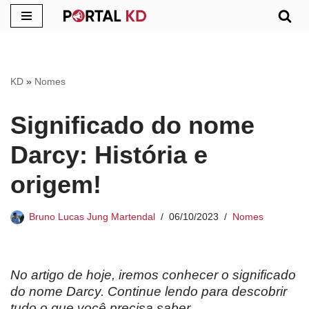
Pular
para
o
KD
»
Nomes
conteúdo
Significado do nome
Darcy: História e
origem!
Bruno Lucas Jung Martendal
06/10/2023
Nomes
No artigo de hoje, iremos conhecer o significado
do nome Darcy. Continue lendo para descobrir
tudo o que você precisa saber.