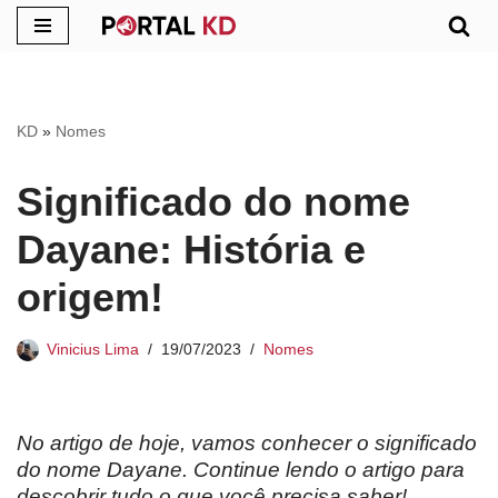
Pular
para
o
KD
»
Nomes
conteúdo
Significado do nome
Dayane: História e
origem!
Vinicius Lima
19/07/2023
Nomes
No artigo de hoje, vamos conhecer o significado
do nome Dayane. Continue lendo o artigo para
descobrir tudo o que você precisa saber!