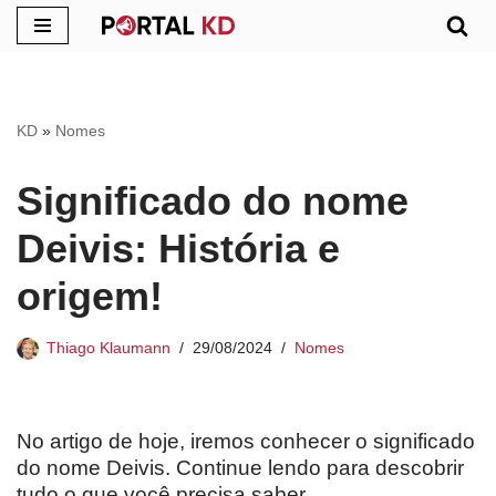
Pular
para
o
KD
»
Nomes
conteúdo
Significado do nome
Deivis: História e
origem!
Thiago Klaumann
29/08/2024
Nomes
No artigo de hoje, iremos conhecer o significado
do nome Deivis. Continue lendo para descobrir
tudo o que você precisa saber.