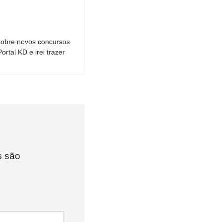
sobre novos concursos
tal KD e irei trazer
s são