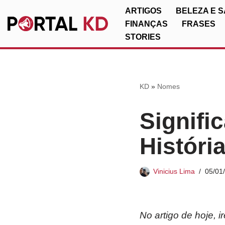
ARTIGOS
BELEZA E 
FINANÇAS
FRASES
Pular
STORIES
para
o
conteúdo
KD
»
Nomes
Signifi
Históri
Vinicius Lima
05/01
No artigo de hoje, 