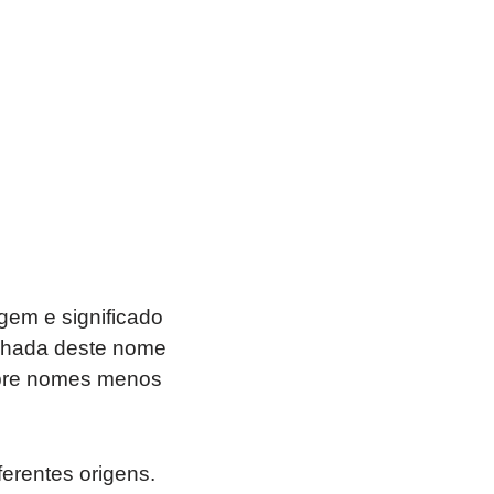
em e significado
alhada deste nome
sobre nomes menos
ferentes origens.