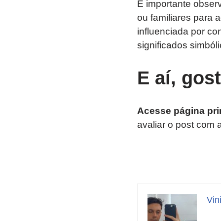
É importante obser
ou familiares para
influenciada por co
significados simbóli
E aí, gos
Acesse página pri
avaliar o post com 
Vin