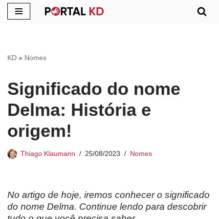
Pular
para
o
KD
»
Nomes
conteúdo
Significado do nome
Delma: História e
origem!
Thiago Klaumann
25/08/2023
Nomes
No artigo de hoje, iremos conhecer o significado
do nome Delma. Continue lendo para descobrir
tudo o que você precisa saber.