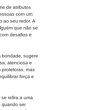
ie de atributos
pessoas com um
o ao seu redor. A
alguém que não se
 com desafios e
 à bondade, sugere
a, atenciosa e
protetoras, mas
ilibrar força e
r
se refira a uma
e quando ser