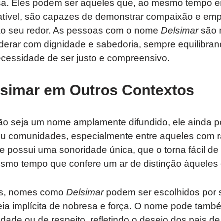
osa. Eles podem ser aqueles que, ao mesmo tempo
batível, são capazes de demonstrar compaixão e emp
ao seu redor. As pessoas com o nome
Delsimar
são m
derar com dignidade e sabedoria, sempre equilibran
cessidade de ser justo e compreensivo.
simar em Outros Contextos
o seja um nome amplamente difundido, ele ainda p
ou comunidades, especialmente entre aqueles com ra
 possui uma sonoridade única, que o torna fácil de
smo tempo que confere um ar de distinção àqueles
es, nomes como
Delsimar
podem ser escolhidos por 
eia implícita de nobresa e força. O nome pode tamb
dade ou de respeito, refletindo o desejo dos pais de