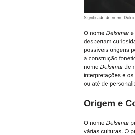
Significado do nome Delsi
O nome
Delsimar
é 
despertam curiosid
possíveis origens 
a construção fonéti
nome
Delsimar
de m
interpretações e os 
ou até de personali
Origem e C
O nome
Delsimar
pa
várias culturas. O 