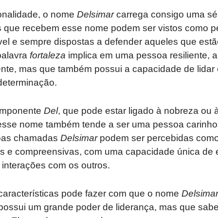
onalidade, o nome
Delsimar
carrega consigo uma sér
es que recebem esse nome podem ser vistos como 
iável e sempre dispostas a defender aqueles que estã
palavra
fortaleza
implica em uma pessoa resiliente, 
mente, mas que também possui a capacidade de lidar
determinação.
componente
Del
, que pode estar ligado à nobreza ou
sse nome também tende a ser uma pessoa carinhos
soas chamadas
Delsimar
podem ser percebidas como 
 e compreensivas, com uma capacidade única de equ
interações com os outros.
características pode fazer com que o nome
Delsima
possui um grande poder de liderança, mas que sab