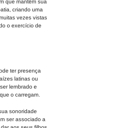
 em que mantêm sua
atia, criando uma
uitas vezes vistas
do o exercício de
ode ter presença
ízes latinas ou
 ser lembrado e
 que o carregam.
sua sonoridade
ém ser associado a
 dar aos seus filhos