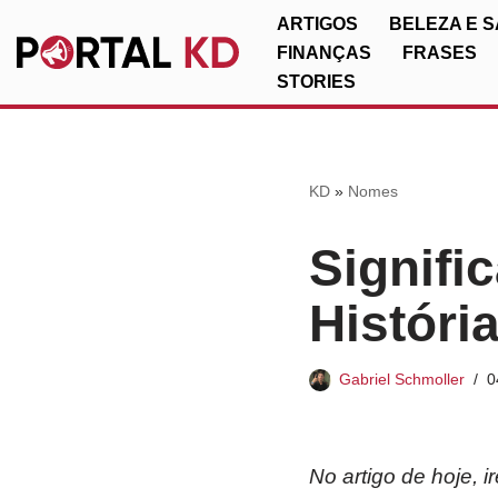
ARTIGOS
BELEZA E 
FINANÇAS
FRASES
Pular
STORIES
para
o
conteúdo
KD
»
Nomes
Signifi
Históri
Gabriel Schmoller
0
No artigo de hoje, 