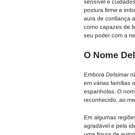
sensível e cuidad
postura firme e im
aura de confiança 
como capazes de li
seu poder com a ne
O Nome Del
Embora
Delsimar
nã
em várias famílias 
espanholas. O nome
reconhecido, ao me
Em algumas regiõ
agradável e pela id
uma figura de autori