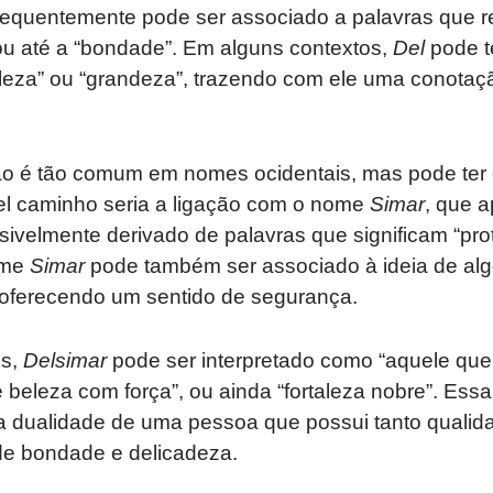
 frequentemente pode ser associado a palavras que 
 ou até a “bondade”. Em alguns contextos,
Del
pode t
eleza” ou “grandeza”, trazendo com ele uma conotaçã
o é tão comum em nomes ocidentais, mas pode ter 
el caminho seria a ligação com o nome
Simar
, que 
sivelmente derivado de palavras que significam “prot
ome
Simar
pode também ser associado à ideia de algo
, oferecendo um sentido de segurança.
s,
Delsimar
pode ser interpretado como “aquele que 
 beleza com força”, ou ainda “fortaleza nobre”. Es
e a dualidade de uma pessoa que possui tanto qualid
e bondade e delicadeza.