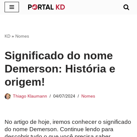
Pular
para
o
KD
»
Nomes
conteúdo
Significado do nome
Demerson: História e
origem!
Thiago Klaumann
04/07/2024
Nomes
No artigo de hoje, iremos conhecer o significado
do nome Demerson. Continue lendo para
descobrir tudo o que você precisa saber.