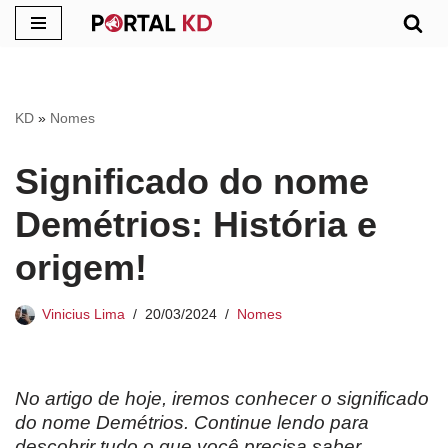
Pular
para
o
KD
»
Nomes
conteúdo
Significado do nome
Demétrios: História e
origem!
Vinicius Lima
20/03/2024
Nomes
No artigo de hoje, iremos conhecer o significado
do nome Demétrios. Continue lendo para
descobrir tudo o que você precisa saber.