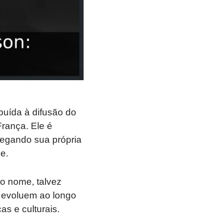
buída à difusão do
França. Ele é
regando sua própria
e.
ao nome, talvez
 evoluem ao longo
s e culturais.