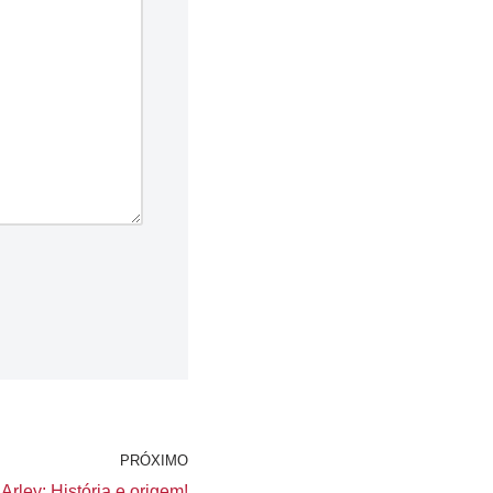
PRÓXIMO
Arley: História e origem!