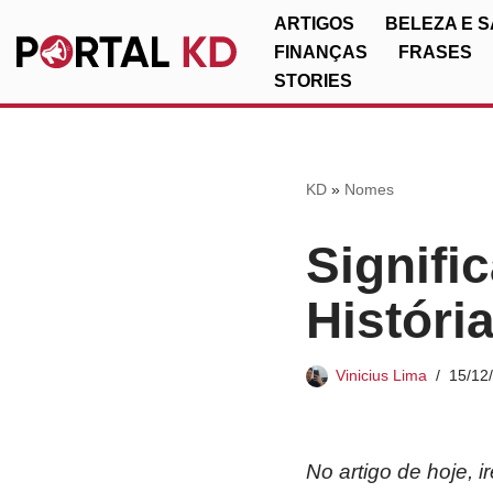
ARTIGOS
BELEZA E 
FINANÇAS
FRASES
Pular
STORIES
para
o
conteúdo
KD
»
Nomes
Signifi
Históri
Vinicius Lima
15/12
No artigo de hoje, 