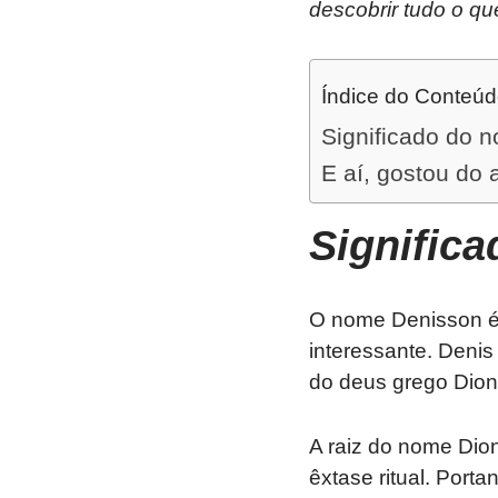
descobrir tudo o qu
Índice do Conteú
Significado do 
E aí, gostou do 
Signific
O nome Denisson é 
interessante. Denis
do deus grego Dionís
A raiz do nome Dioní
êxtase ritual. Porta