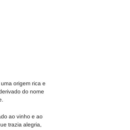
uma origem rica e
é derivado do nome
e.
iado ao vinho e ao
e trazia alegria,