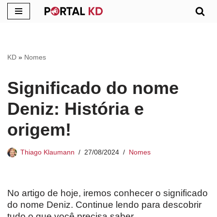
Pular
para
o
KD
»
Nomes
conteúdo
Significado do nome
Deniz: História e
origem!
Thiago Klaumann
27/08/2024
Nomes
No artigo de hoje, iremos conhecer o significado
do nome Deniz. Continue lendo para descobrir
tudo o que você precisa saber.