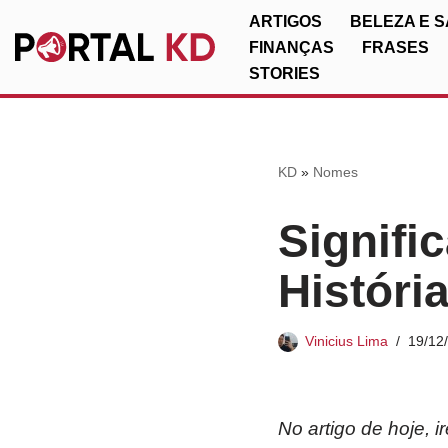
ARTIGOS
BELEZA E 
FINANÇAS
FRASES
Pular
STORIES
para
o
conteúdo
KD
»
Nomes
Signifi
Históri
Vinicius Lima
19/12
No artigo de hoje, 