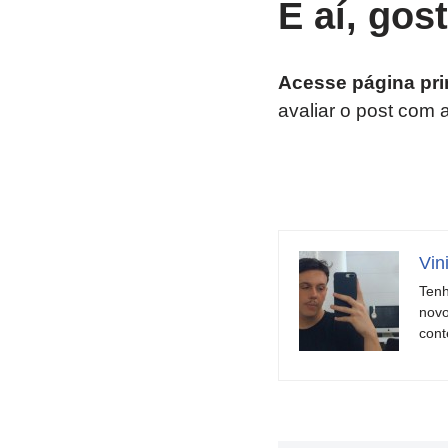
E aí, gos
Acesse página pri
avaliar o post com 
Vin
Tenh
novo
cont