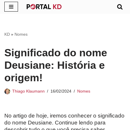
Pular
para
o
KD
»
Nomes
conteúdo
Significado do nome
Deusiane: História e
origem!
Thiago Klaumann
16/02/2024
Nomes
No artigo de hoje, iremos conhecer o significado
do nome Deusiane. Continue lendo para
descobrir tudo o que você precisa saber.