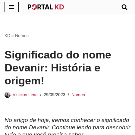
Pular
para
o
KD
»
Nomes
conteúdo
Significado do nome
Devanir: História e
origem!
Vinicius Lima
29/09/2023
Nomes
No artigo de hoje, iremos conhecer o significado
do nome Devanir. Continue lendo para descobrir
tudo o que você precisa saber.