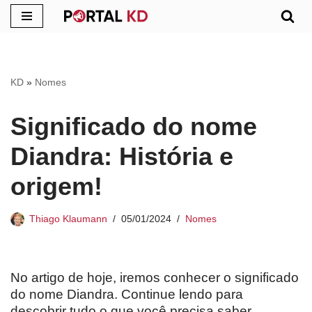
Pular
para
o
KD
»
Nomes
conteúdo
Significado do nome
Diandra: História e
origem!
Thiago Klaumann
05/01/2024
Nomes
No artigo de hoje, iremos conhecer o significado
do nome Diandra. Continue lendo para
descobrir tudo o que você precisa saber.