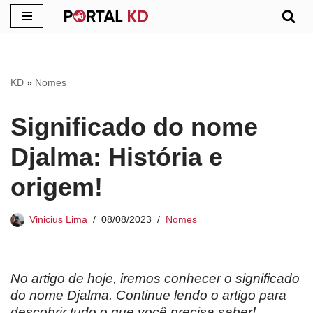
Pular
para
o
KD
»
Nomes
conteúdo
Significado do nome
Djalma: História e
origem!
Vinicius Lima
08/08/2023
Nomes
No artigo de hoje, iremos conhecer o significado
do nome Djalma. Continue lendo o artigo para
descobrir tudo o que você precisa saber!