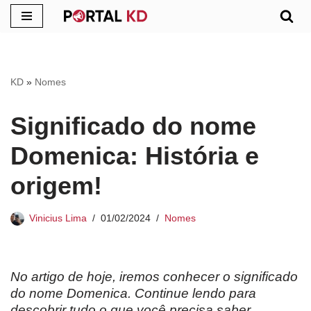
Pular
para
o
KD
»
Nomes
conteúdo
Significado do nome
Domenica: História e
origem!
Vinicius Lima
01/02/2024
Nomes
No artigo de hoje, iremos conhecer o significado
do nome Domenica. Continue lendo para
descobrir tudo o que você precisa saber.