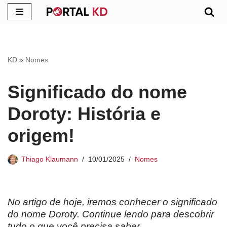
Pular
para
o
KD
»
Nomes
conteúdo
Significado do nome
Doroty: História e
origem!
Thiago Klaumann
10/01/2025
Nomes
No artigo de hoje, iremos conhecer o significado
do nome Doroty. Continue lendo para descobrir
tudo o que você precisa saber.