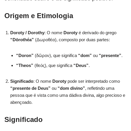
Origem e Etimologia
Doroty / Dorothy
: O nome
Doroty
é derivado do grego
“Dōrothéa”
(Δωροθέα), composto por duas partes:
“Doron”
(δῶρον), que significa
“dom”
ou
“presente”
.
“Theos”
(θεός), que significa
“Deus”
.
Significado
: O nome
Doroty
pode ser interpretado como
“presente de Deus”
ou
“dom divino”
, refletindo uma
pessoa que é vista como uma dádiva divina, algo precioso e
abençoado.
Significado