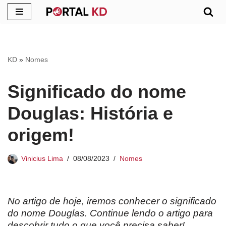
Pular
para
o
KD
»
Nomes
conteúdo
Significado do nome
Douglas: História e
origem!
Vinicius Lima
08/08/2023
Nomes
No artigo de hoje, iremos conhecer o significado
do nome Douglas. Continue lendo o artigo para
descobrir tudo o que você precisa saber!