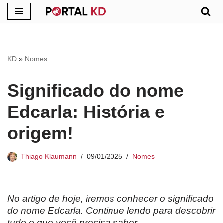
Pular
para
o
KD
»
Nomes
conteúdo
Significado do nome
Edcarla: História e
origem!
Thiago Klaumann
09/01/2025
Nomes
No artigo de hoje, iremos conhecer o significado
do nome Edcarla. Continue lendo para descobrir
tudo o que você precisa saber.