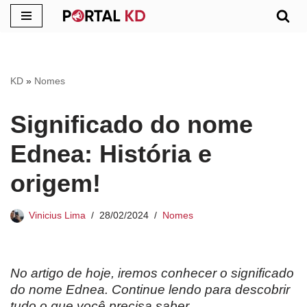
Pular
para
o
KD
»
Nomes
conteúdo
Significado do nome
Ednea: História e
origem!
Vinicius Lima
28/02/2024
Nomes
No artigo de hoje, iremos conhecer o significado
do nome Ednea. Continue lendo para descobrir
tudo o que você precisa saber.