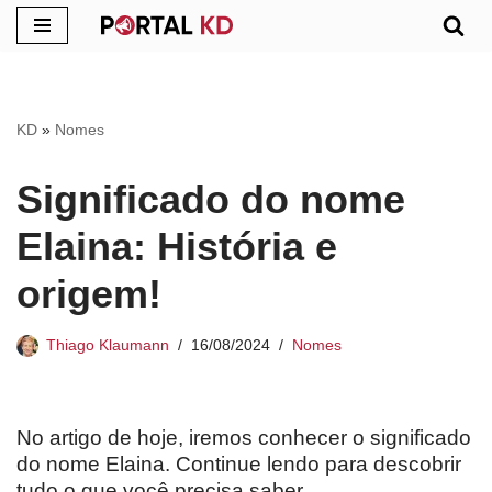
Pular
para
o
KD
»
Nomes
conteúdo
Significado do nome
Elaina: História e
origem!
Thiago Klaumann
16/08/2024
Nomes
No artigo de hoje, iremos conhecer o significado
do nome Elaina. Continue lendo para descobrir
tudo o que você precisa saber.