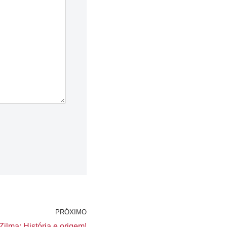
PRÓXIMO
ilma: História e origem!