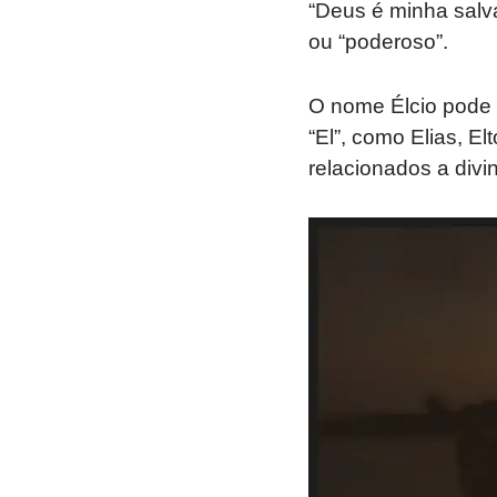
“Deus é minha salva
ou “poderoso”.
O nome Élcio pode
“El”, como Elias, El
relacionados a divi