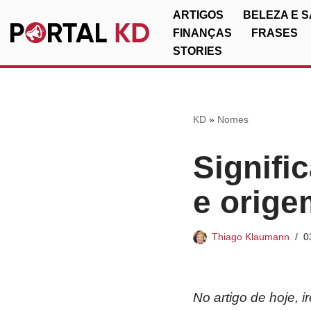
ARTIGOS
BELEZA E 
FINANÇAS
FRASES
Pular
STORIES
para
o
conteúdo
KD
»
Nomes
Signifi
e orige
Thiago Klaumann
0
No artigo de hoje, 