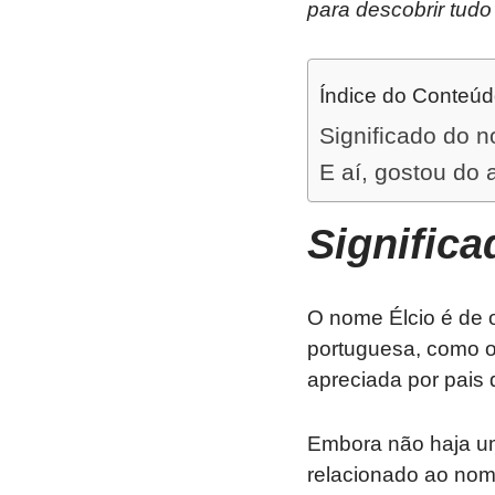
para descobrir tud
Índice do Conteú
Significado do n
E aí, gostou do 
Signific
O nome Élcio é de 
portuguesa, como o
apreciada por pais
Embora não haja uma
relacionado ao nome