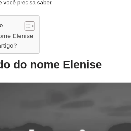
e você precisa saber.
do
nome Elenise
artigo?
ado do nome Elenise