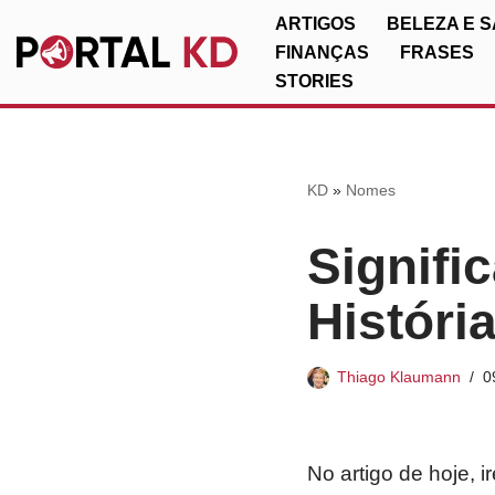
ARTIGOS
BELEZA E 
FINANÇAS
FRASES
Pular
STORIES
para
o
conteúdo
KD
»
Nomes
Signifi
Históri
Thiago Klaumann
0
No artigo de hoje, 