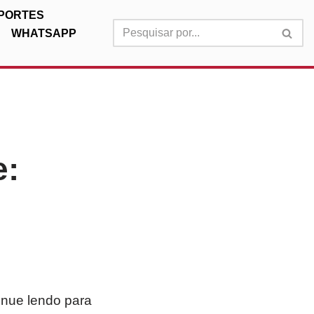
PORTES
WHATSAPP
e:
inue lendo para