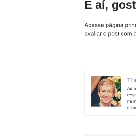
E aí, gos
Acesse página prin
avaliar o post com 
Thi
Admi
resp
na i
últi