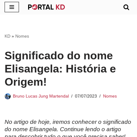
Pular
para
o
KD
»
Nomes
conteúdo
Significado do nome
Elisangela: História e
Origem!
Bruno Lucas Jung Martendal
07/07/2023
Nomes
No artigo de hoje, iremos conhecer o significado
do nome Elisangela
. Continue lendo o artigo
para descobrir tudo o que você precisa saber!