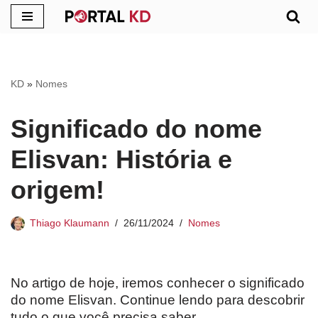
Pular
para
o
KD
»
Nomes
conteúdo
Significado do nome
Elisvan: História e
origem!
Thiago Klaumann
26/11/2024
Nomes
No artigo de hoje, iremos conhecer o significado
do nome Elisvan. Continue lendo para descobrir
tudo o que você precisa saber.