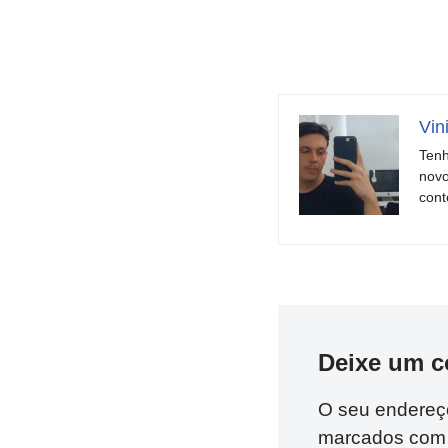
Vin
Tenh
novo
cont
Deixe um c
O seu endereço
marcados co