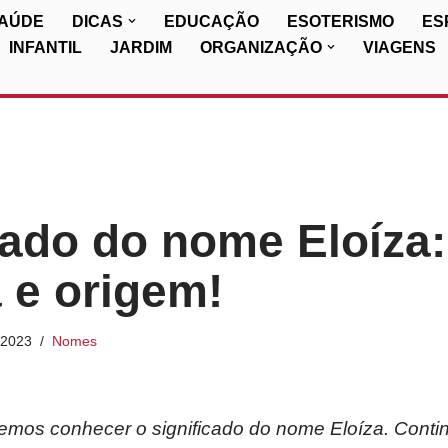
SAÚDE
DICAS
EDUCAÇÃO
ESOTERISMO
ES
INFANTIL
JARDIM
ORGANIZAÇÃO
VIAGENS
cado do nome Eloíza:
a e origem!
/2023
Nomes
iremos conhecer o significado do nome Eloíza. Conti