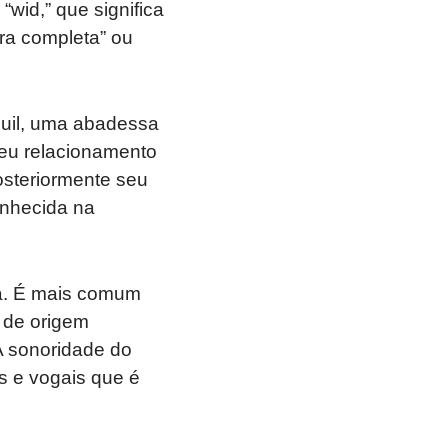
“wid,” que significa
ira completa” ou
euil, uma abadessa
seu relacionamento
osteriormente seu
onhecida na
ra. É mais comum
 de origem
A sonoridade do
 e vogais que é