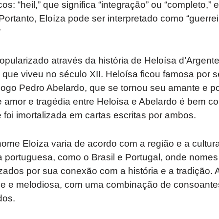
: “heil,” que significa “integração” ou “completo,” e 
” Portanto, Eloíza pode ser interpretado como “guerre
”
opularizado através da história de Heloísa d’Argent
a que viveu no século XII. Heloísa ficou famosa por 
ólogo Pedro Abelardo, que se tornou seu amante e p
de amor e tragédia entre Heloísa e Abelardo é bem c
a e foi imortalizada em cartas escritas por ambos.
nome Eloíza varia de acordo com a região e a cultu
a portuguesa, como o Brasil e Portugal, onde nomes
zados por sua conexão com a história e a tradição. 
ve e melodiosa, com uma combinação de consoantes
dos.