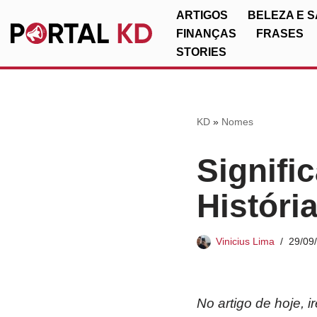
ARTIGOS
BELEZA E 
FINANÇAS
FRASES
Pular
STORIES
para
o
conteúdo
KD
»
Nomes
Signifi
Históri
Vinicius Lima
29/09
No artigo de hoje, 