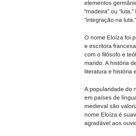
elementos germânicos
“madeira” ou “luta.
“integração na luta.
O nome Eloíza foi p
e escritora frances
com o filósofo e te
marido. A história 
literatura e históri
A popularidade do 
em países de língu
medieval são valori
nome Eloíza é sua
agradável aos ouvi