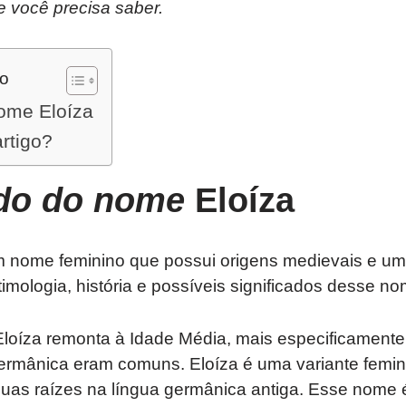
e você precisa saber.
do
nome Eloíza
artigo?
ado do nome
Eloíza
 nome feminino que possui origens medievais e uma 
imologia, história e possíveis significados desse n
loíza remonta à Idade Média, mais especificamente
rmânica eram comuns. Eloíza é uma variante femini
suas raízes na língua germânica antiga. Esse nome 