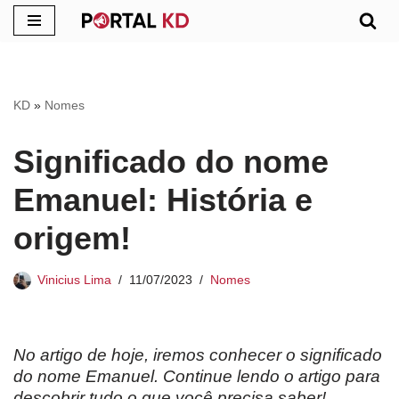
Pular
para
o
KD
»
Nomes
conteúdo
Significado do nome
Emanuel: História e
origem!
Vinicius Lima
11/07/2023
Nomes
No artigo de hoje, iremos conhecer o significado
do nome Emanuel. Continue lendo o artigo para
descobrir tudo o que você precisa saber!