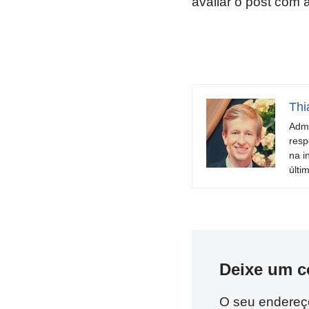
avaliar o post com 
Thi
Admi
resp
na i
últi
Deixe um c
O seu endereço