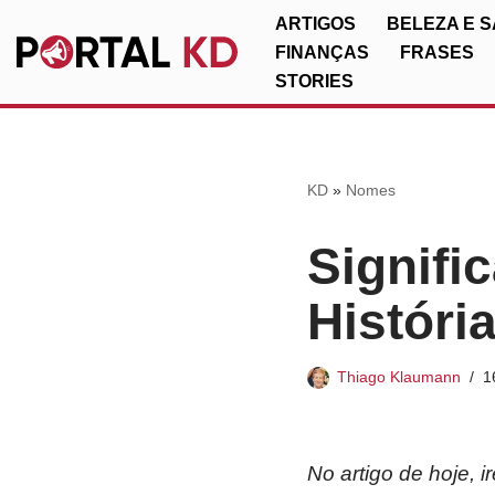
ARTIGOS
BELEZA E 
FINANÇAS
FRASES
Pular
STORIES
para
o
conteúdo
KD
»
Nomes
Signifi
Históri
Thiago Klaumann
1
No artigo de hoje,