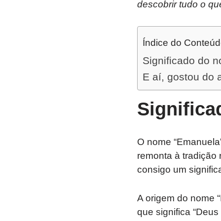
descobrir tudo o q
Índice do Conteú
Significado do
E aí, gostou do 
Signific
O nome “Emanuela” 
remonta à tradição r
consigo um signific
A origem do nome “Eman
que significa “Deu