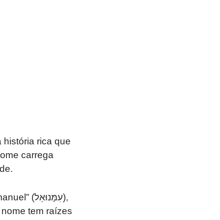
istória rica que
 nome carrega
de.
עִמָּנו),
e nome tem raízes