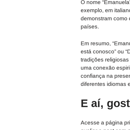
O nome “Emanuela” 
exemplo, em italia
demonstram como o 
países.
Em resumo, “Emanue
está conosco” ou “D
tradições religiosa
uma conexão espirit
confiança na prese
diferentes idiomas 
E aí, gos
Acesse a página pr