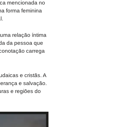
nica mencionada no
ma forma feminina
l.
 uma relação íntima
vida da pessoa que
 conotação carrega
daicas e cristãs. A
perança e salvação.
ras e regiões do