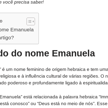
ue você precisa saber!
do
 nome Emanuela
artigo?
ado do nome Emanuela
é um nome feminino de origem hebraica e tem uma h
eligiosa e à influência cultural de várias regiões. O
ado poderoso e profundamente ligado à espiritualida
uela” está relacionada à palavra hebraica “Immanuel” (ּאֵל
s está conosco” ou “Deus está no meio de nós”. Ess