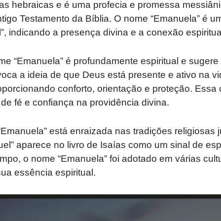
uras hebraicas e é uma profecia e promessa messiâ
Antigo Testamento da Bíblia. O nome “Emanuela” é u
 indicando a presença divina e a conexão espiritua
ome “Emanuela” é profundamente espiritual e sugere
voca a ideia de que Deus está presente e ativo na 
oporcionando conforto, orientação e proteção. Essa
e fé e confiança na providência divina.
“Emanuela” está enraizada nas tradições religiosas ju
el” aparece no livro de Isaías como um sinal de es
mpo, o nome “Emanuela” foi adotado em várias cultu
a essência espiritual.