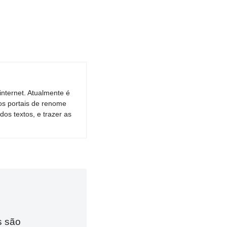
nternet. Atualmente é
os portais de renome
dos textos, e trazer as
s são