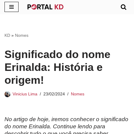
Pular
para
o
KD
»
Nomes
conteúdo
Significado do nome
Erinalda: História e
origem!
Vinicius Lima
23/02/2024
Nomes
No artigo de hoje, iremos conhecer o significado
do nome Erinalda. Continue lendo para
descobrir tudo o que você precisa saber.