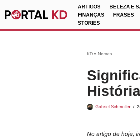
ARTIGOS
BELEZA E 
FINANÇAS
FRASES
Pular
STORIES
para
o
conteúdo
KD
»
Nomes
Signifi
Históri
Gabriel Schmoller
2
No artigo de hoje, 