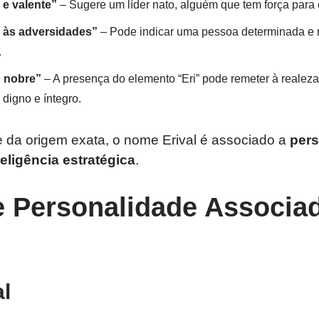
 e valente”
– Sugere um líder nato, alguém que tem força para
e às adversidades”
– Pode indicar uma pessoa determinada e re
.
 nobre”
– A presença do elemento “Eri” pode remeter à realeza
digno e íntegro.
da origem exata, o nome Erival é associado a
pers
eligência estratégica
.
e Personalidade Associa
al