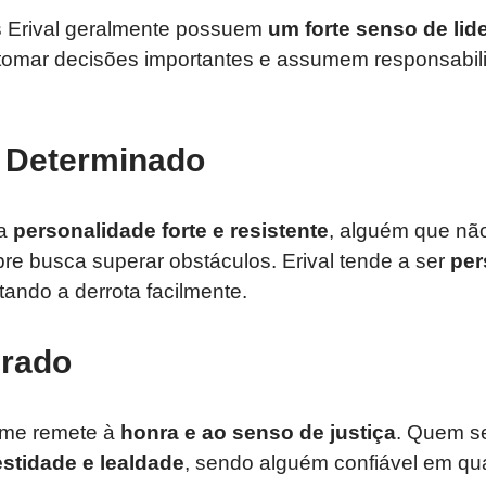
Erival geralmente possuem
um forte senso de lid
 tomar decisões importantes e assumem responsabi
e Determinado
ma
personalidade forte e resistente
, alguém que não
re busca superar obstáculos. Erival tende a ser
per
tando a derrota facilmente.
nrado
ome remete à
honra e ao senso de justiça
. Quem s
estidade e lealdade
, sendo alguém confiável em qua