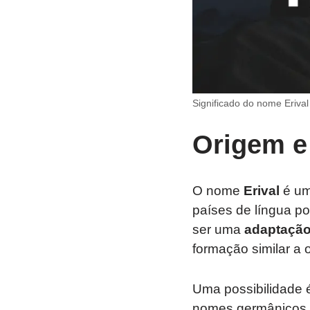
Significado do nome Erival
Origem e
O nome
Erival
é um
países de língua p
ser uma
adaptaçã
formação similar a
Uma possibilidade 
nomes germânicos t