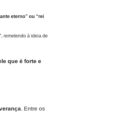
ante eterno” ou “rei
”
, remetendo à ideia de
le que é forte e
everança
. Entre os