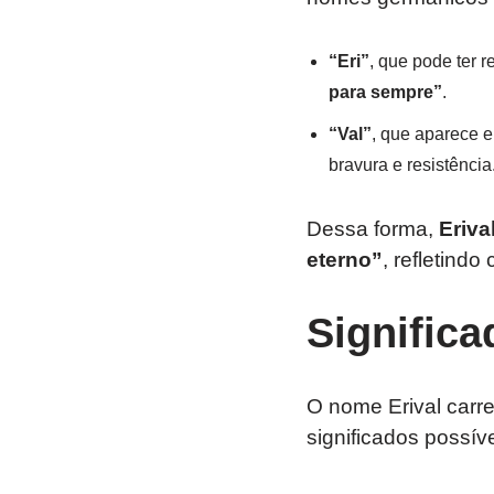
“Eri”
, que pode ter 
para sempre”
.
“Val”
, que aparece e
bravura e resistência
Dessa forma,
Eriva
eterno”
, refletindo
Significa
O nome Erival carr
significados possív