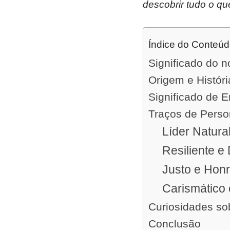
descobrir tudo o qu
Índice do Conteú
Significado do n
Origem e Histór
Significado de Er
Traços de Perso
Líder Natura
Resiliente e
Justo e Hon
Carismático 
Curiosidades so
Conclusão