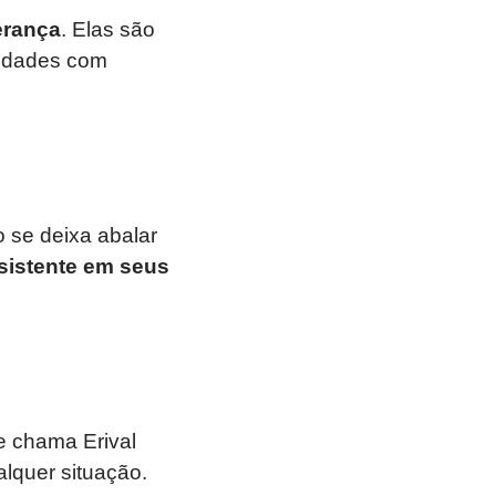
erança
. Elas são
lidades com
 se deixa abalar
sistente em seus
e chama Erival
lquer situação.