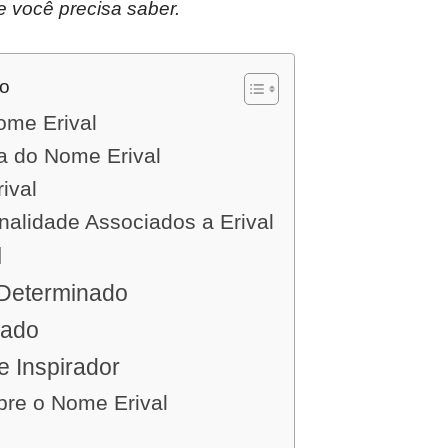
e você precisa saber.
do
ome Erival
ia do Nome Erival
ival
nalidade Associados a Erival
l
 Determinado
rado
e Inspirador
bre o Nome Erival