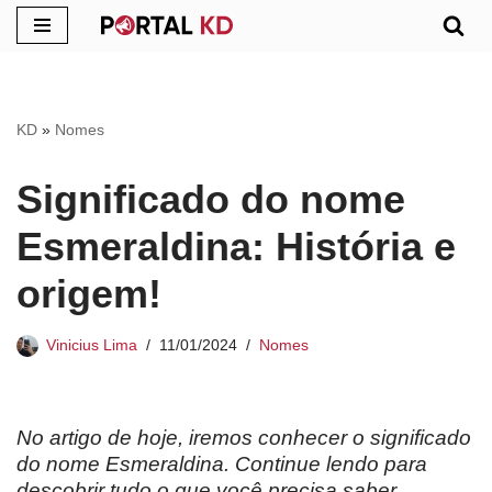
Pular
para
o
KD
»
Nomes
conteúdo
Significado do nome
Esmeraldina: História e
origem!
Vinicius Lima
11/01/2024
Nomes
No artigo de hoje, iremos conhecer o significado
do nome Esmeraldina. Continue lendo para
descobrir tudo o que você precisa saber.