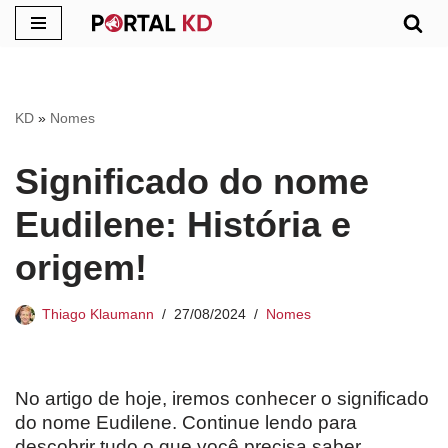
Pular
para
o
KD
»
Nomes
conteúdo
Significado do nome
Eudilene: História e
origem!
Thiago Klaumann
27/08/2024
Nomes
No artigo de hoje, iremos conhecer o significado
do nome Eudilene. Continue lendo para
descobrir tudo o que você precisa saber.