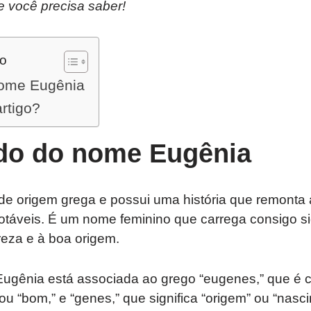
e você precisa saber!
do
nome Eugênia
artigo?
ado do nome Eugênia
e origem grega e possui uma história que remonta a
 notáveis. É um nome feminino que carrega consigo si
reza e à boa origem.
ugênia está associada ao grego “eugenes,” que é c
ou “bom,” e “genes,” que significa “origem” ou “nasc