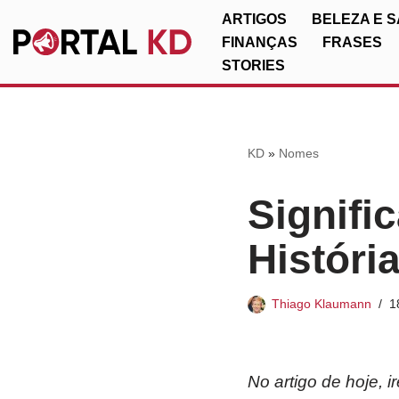
ARTIGOS
BELEZA E 
FINANÇAS
FRASES
Pular
STORIES
para
o
conteúdo
KD
»
Nomes
Signifi
Históri
Thiago Klaumann
1
No artigo de hoje, 