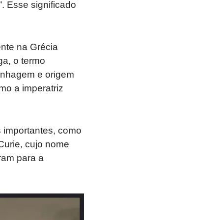
. Esse significado
ente na Grécia
ga, o termo
linhagem e origem
mo a imperatriz
as importantes, como
 Curie, cujo nome
ram para a