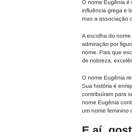
O nome Eugênia é u
influência grega e 
mas a associação c
A escolha do nome E
admiração por figura
nome. Pais que esc
de nobreza, excelê
O nome Eugênia ref
Sua história é enriqu
contribuíram para 
nome Eugênia conti
um nome feminino c
E aí, gos