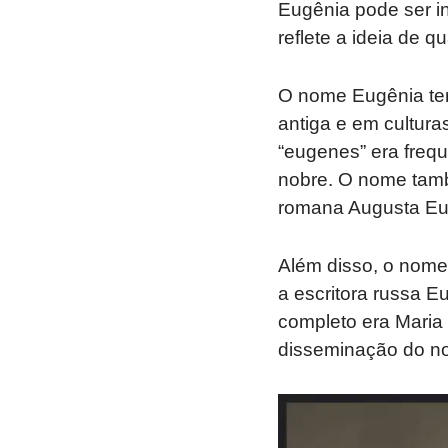
Eugênia pode ser in
reflete a ideia de q
O nome Eugênia tem
antiga e em cultura
“eugenes” era freq
nobre. O nome també
romana Augusta Eug
Além disso, o nome 
a escritora russa E
completo era Maria
disseminação do no