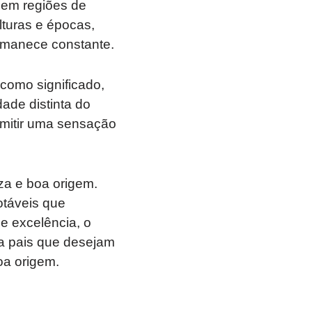
 em regiões de
lturas e épocas,
rmanece constante.
como significado,
dade distinta do
mitir uma sensação
za e boa origem.
notáveis que
e excelência, o
ra pais que desejam
oa origem.