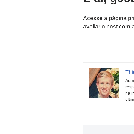
Acesse a página pr
avaliar o post com 
Thi
Admi
resp
na i
últi