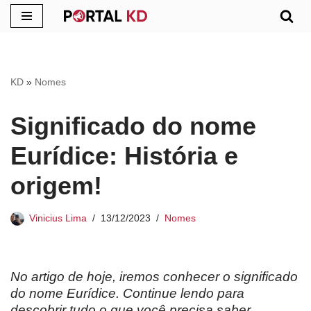
Pular
para
o
KD
»
Nomes
conteúdo
Significado do nome
Eurídice: História e
origem!
Vinicius Lima
13/12/2023
Nomes
No artigo de hoje, iremos conhecer o significado
do nome Eurídice. Continue lendo para
descobrir tudo o que você precisa saber.