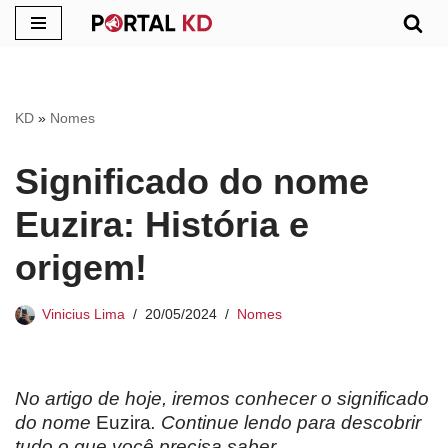
Pular
para
o
KD
»
Nomes
conteúdo
Significado do nome
Euzira: História e
origem!
Vinicius Lima
20/05/2024
Nomes
No artigo de hoje, iremos conhecer o significado
do nome
Euzira
. Continue lendo para descobrir
tudo o que você precisa saber.