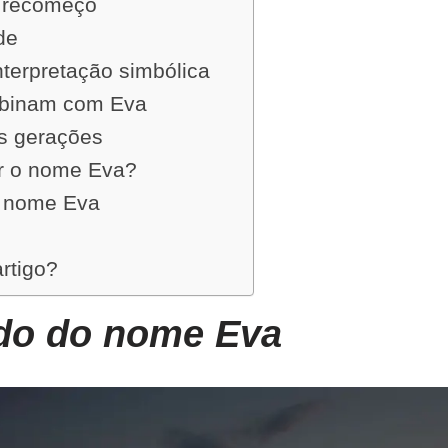
e recomeço
de
nterpretação simbólica
binam com Eva
s gerações
r o nome Eva?
 nome Eva
artigo?
ado do nome Eva