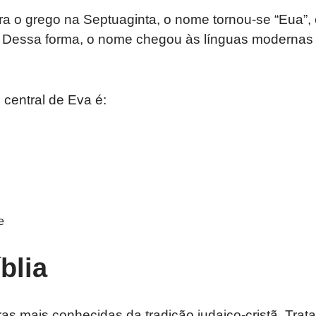
ra o grego na Septuaginta, o nome tornou-se “Eua”, e
. Dessa forma, o nome chegou às línguas moderna
 central de Eva é:
e
blia
as mais conhecidas da tradição judaico-cristã. Trat