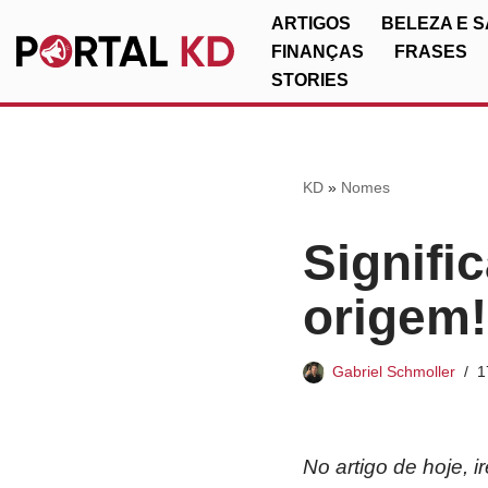
ARTIGOS
BELEZA E 
FINANÇAS
FRASES
Pular
STORIES
para
o
conteúdo
KD
»
Nomes
Signifi
origem!
Gabriel Schmoller
1
No artigo de hoje, 