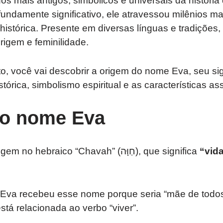
s mais antigos, simbólicos e universais da históri
fundamente significativo, ele atravessou milênios m
 e histórica. Presente em diversas línguas e tradições
rigem e feminilidade.
o, você vai descobrir a origem do nome Eva, seu sig
stórica, simbolismo espiritual e as características as
o nome Eva
O nome Eva tem origem no hebraico “Chavah” (חַוָּה), que significa
“vid
, Eva recebeu esse nome porque seria “mãe de todos 
stá relacionada ao verbo “viver”.