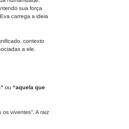
a da humanidade.
antendo sua força
, Eva carrega a ideia
nificado, contexto
sociadas a ele.
a”
ou
“aquela que
os viventes”. A raiz