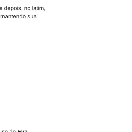
 depois, no latim,
s mantendo sua
a-se de
Eva
,