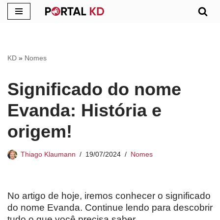
Pular
para
o
KD
»
Nomes
conteúdo
Significado do nome
Evanda: História e
origem!
Thiago Klaumann
19/07/2024
Nomes
No artigo de hoje, iremos conhecer o significado
do nome Evanda. Continue lendo para descobrir
tudo o que você precisa saber.