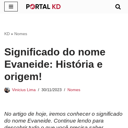
Pular
para
o
KD
»
Nomes
conteúdo
Significado do nome
Evaneide: História e
origem!
Vinicius Lima
30/11/2023
Nomes
No artigo de hoje, iremos conhecer o significado
do nome Evaneide. Continue lendo para
descobrir tudo o que você precisa saber.