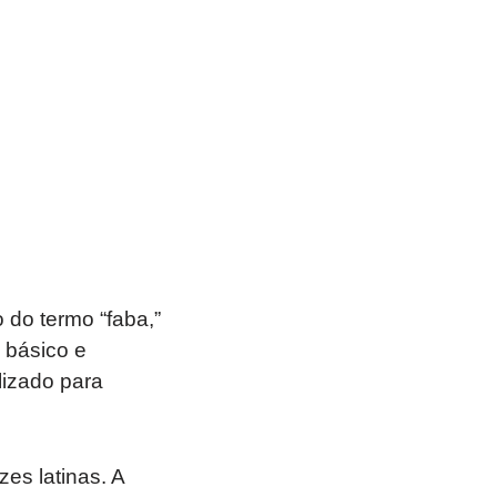
 do termo “faba,”
o básico e
lizado para
es latinas. A