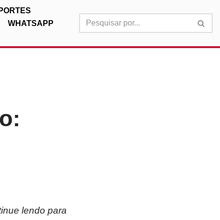
PORTES
WHATSAPP
o:
tinue lendo para