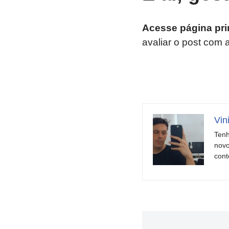
Acesse página pri
avaliar o post com 
Vin
Tenh
novo
cont