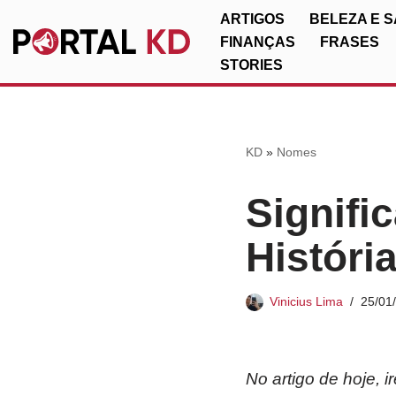
ARTIGOS
BELEZA E 
FINANÇAS
FRASES
Pular
STORIES
para
o
conteúdo
KD
»
Nomes
Signifi
Históri
Vinicius Lima
25/01
No artigo de hoje, 