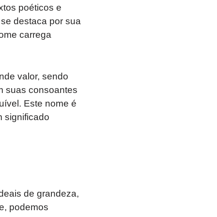
xtos poéticos e
 se destaca por sua
nome carrega
nde valor, sendo
om suas consoantes
tuível. Este nome é
 significado
ideais de grandeza,
ele, podemos