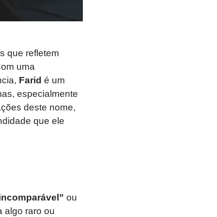
s que refletem
 Com uma
ncia,
Farid
é um
mas, especialmente
cações deste nome,
ndidade que ele
incomparável”
ou
 algo raro ou