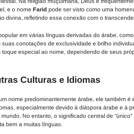
elestial. Na religião muçulmana, Deus é frequentem
el, e o nome
Farid
pode ser visto como uma homena
ão divina, refletindo essa conexão com o transcende
pular em várias línguas derivadas do árabe, como 
suas conotações de exclusividade e brilho individu
m toque especial ao nome, dependendo de seus próp
tras Culturas e Idiomas
um nome predominantemente árabe, ele também é 
diomas, especialmente devido à diáspora árabe e à p
 mundo. No entanto, o significado central de “único” 
ta bem a muitas línguas.