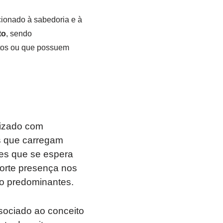
cionado à sabedoria e à
to
, sendo
ntos ou que possuem
lizado com
s que carregam
ades que se espera
rte presença nos
ão predominantes.
sociado ao conceito