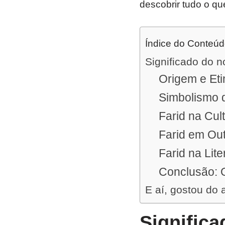
descobrir tudo o qu
Índice do Conteú
Significado do 
Origem e Et
Simbolismo 
Farid na Cu
Farid em Out
Farid na Lite
Conclusão: O
E aí, gostou do 
Signific