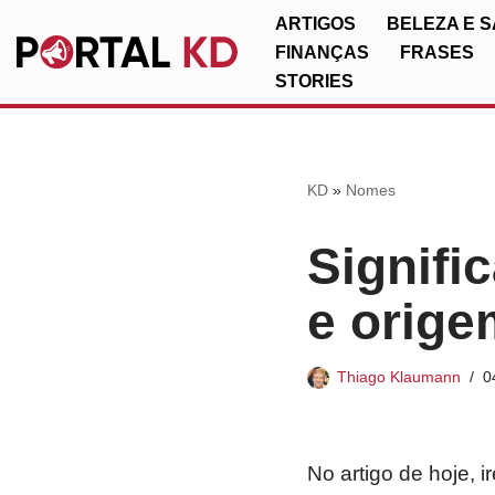
ARTIGOS
BELEZA E 
FINANÇAS
FRASES
Pular
STORIES
para
o
conteúdo
KD
»
Nomes
Signifi
e orige
Thiago Klaumann
0
No artigo de hoje, 