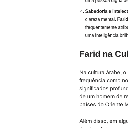
uma pessoa digna de
Sabedoria e Intelec
clareza mental.
Fari
frequentemente atri
uma inteligência bril
Farid na Cu
Na cultura árabe, 
frequência como no
significados profun
de um homem de re
países do Oriente M
Além disso, em alg