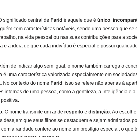
O significado central de
Farid
é aquele que é
único
,
incompará
lguém com características notáveis, sendo uma pessoa que se
trabalho, na vida pessoal ou nas suas contribuições para a soci
a e a ideia de que cada indivíduo é especial e possui qualidad
.
 Além de indicar algo sem igual, o nome também carrega o conc
ta é uma característica valorizada especialmente em sociedade
a. No contexto do nome
Farid
, isso se refere não apenas à apar
 internas de uma pessoa, como a gentileza, a inteligência e a
positiva.
o
: O nome transmite um ar de
respeito
e
distinção
. Ao escolh
is desejem que seus filhos se destaquem e sejam admirados po
o com a raridade confere ao nome um prestígio especial, o que 