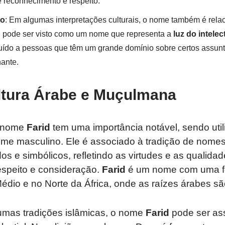
 reconhecimento e respeito.
to
: Em algumas interpretações culturais, o nome também é rela
d
pode ser visto como um nome que representa a
luz do intelec
buído a pessoas que têm um grande domínio sobre certos assu
hante.
ltura Árabe e Muçulmana
o nome
Farid
tem uma importância notável, sendo uti
me masculino. Ele é associado à tradição de nome
dos e simbólicos, refletindo as virtudes e as qualid
speito e consideração.
Farid
é um nome com uma fo
édio e no Norte da África, onde as raízes árabes s
umas tradições islâmicas, o nome
Farid
pode ser as