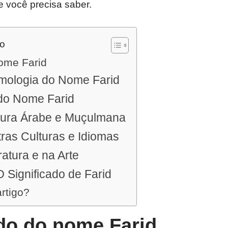
e você precisa saber.
do
nome Farid
imologia do Nome Farid
do Nome Farid
ltura Árabe e Muçulmana
ras Culturas e Idiomas
ratura e na Arte
 Significado de Farid
artigo?
ado do nome Farid