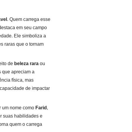
vel
. Quem carrega esse
 destaca em seu campo
edade. Ele simboliza a
es raras que o tornam
eito de
beleza rara
ou
s que apreciam a
ência física, mas
 capacidade de impactar
er um nome como
Farid
,
r suas habilidades e
torna quem o carrega