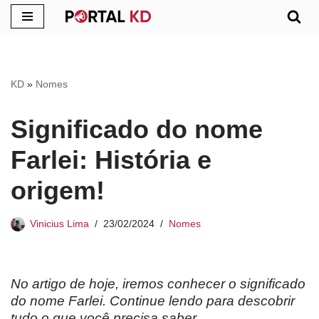
Pular
para
o
KD
»
Nomes
conteúdo
Significado do nome
Farlei: História e
origem!
Vinicius Lima
23/02/2024
Nomes
No artigo de hoje, iremos conhecer o significado
do nome Farlei. Continue lendo para descobrir
tudo o que você precisa saber.