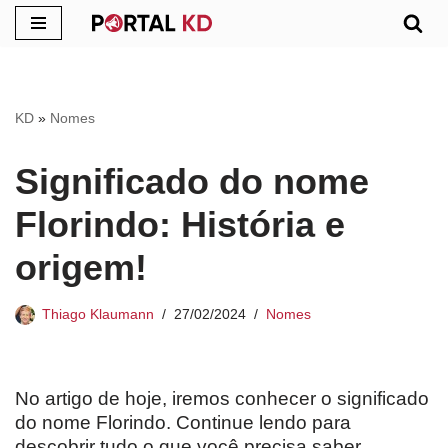
Pular
para
o
KD
»
Nomes
conteúdo
Significado do nome
Florindo: História e
origem!
Thiago Klaumann
27/02/2024
Nomes
No artigo de hoje, iremos conhecer o significado
do nome Florindo. Continue lendo para
descobrir tudo o que você precisa saber.