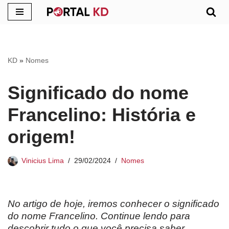
Pular
para
o
KD
»
Nomes
conteúdo
Significado do nome
Francelino: História e
origem!
Vinicius Lima
29/02/2024
Nomes
No artigo de hoje, iremos conhecer o significado
do nome Francelino. Continue lendo para
descobrir tudo o que você precisa saber.