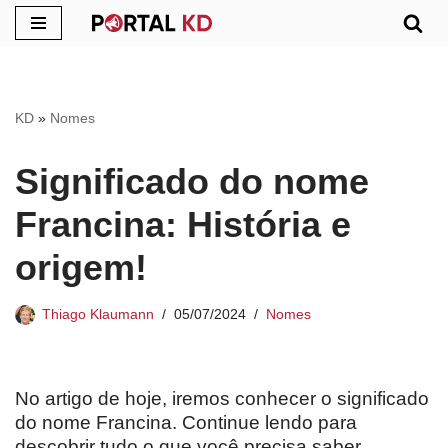
Pular
para
o
KD
»
Nomes
conteúdo
Significado do nome
Francina: História e
origem!
Thiago Klaumann
05/07/2024
Nomes
No artigo de hoje, iremos conhecer o significado
do nome Francina. Continue lendo para
descobrir tudo o que você precisa saber.