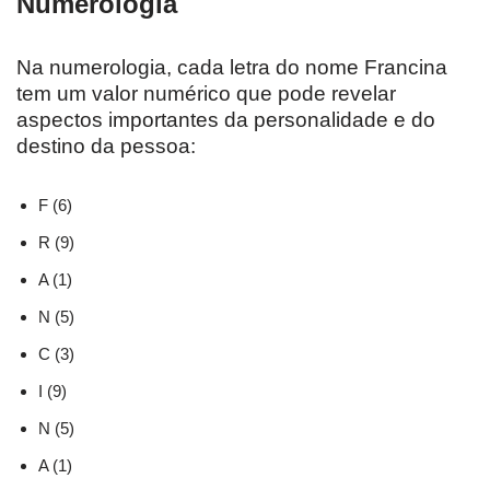
Numerologia
Na numerologia, cada letra do nome Francina
tem um valor numérico que pode revelar
aspectos importantes da personalidade e do
destino da pessoa:
F (6)
R (9)
A (1)
N (5)
C (3)
I (9)
N (5)
A (1)