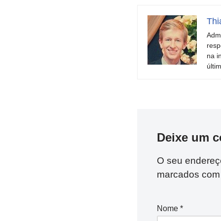
Thi
Admi
resp
na i
últi
Deixe um c
O seu endereço
marcados co
Nome
*