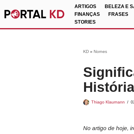
ARTIGOS
BELEZA E 
FINANÇAS
FRASES
Pular
STORIES
para
o
conteúdo
KD
»
Nomes
Signifi
Históri
Thiago Klaumann
0
No artigo de hoje, 