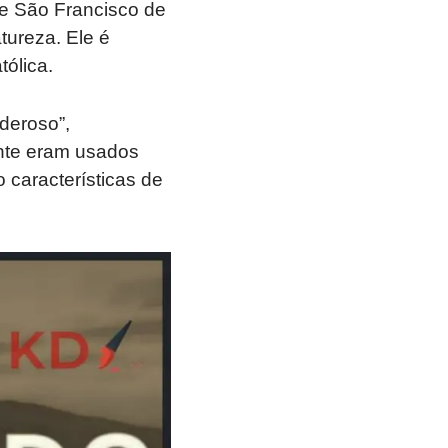
de São Francisco de
tureza. Ele é
ólica.
deroso”,
nte eram usados
 características de