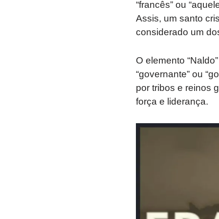
“francês” ou “aquel
Assis, um santo cri
considerado um dos
O elemento “Naldo”
“governante” ou “g
por tribos e reinos
força e liderança.