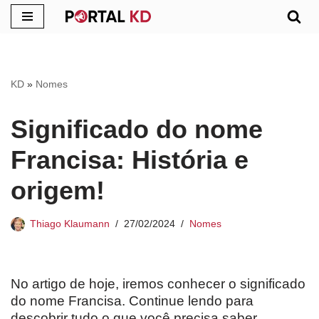
Pular
para
o
KD
»
Nomes
conteúdo
Significado do nome
Francisa: História e
origem!
Thiago Klaumann
27/02/2024
Nomes
No artigo de hoje, iremos conhecer o significado
do nome Francisa. Continue lendo para
descobrir tudo o que você precisa saber.