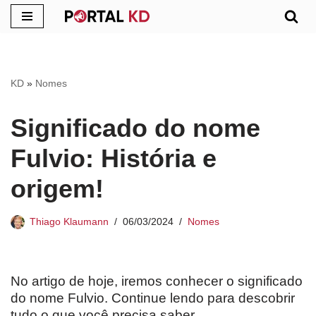
Pular
para
o
KD
»
Nomes
conteúdo
Significado do nome
Fulvio: História e
origem!
Thiago Klaumann
06/03/2024
Nomes
No artigo de hoje, iremos conhecer o significado
do nome Fulvio. Continue lendo para descobrir
tudo o que você precisa saber.